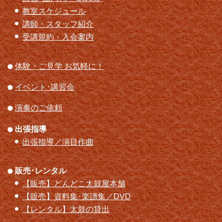
教室スケジュール
講師・スタッフ紹介
受講規約・入会案内
体験・ご見学 お気軽に！
イベント･講習会
演奏のご依頼
出張指導
出張指導／演目作曲
販売･レンタル
【販売】どんどこ太鼓屋本舗
【販売】資料集･楽譜集／DVD
【レンタル】太鼓の貸出