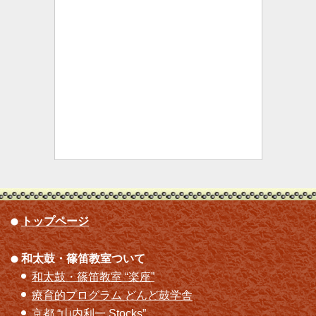
トップページ
和太鼓・篠笛教室ついて
和太鼓・篠笛教室 “楽座”
療育的プログラム どんど鼓学舎
京都 “山内利一 Stocks”