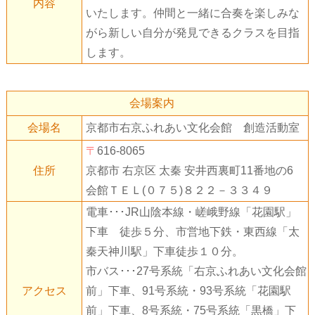
内容
いたします。仲間と一緒に合奏を楽しみな
がら新しい自分が発見できるクラスを目指
します。
会場案内
会場名
京都市右京ふれあい文化会館 創造活動室
〒
616-8065
住所
京都市 右京区 太秦 安井西裏町11番地の6
会館ＴＥＬ(０７５)８２２－３３４９
電車･･･JR山陰本線・嵯峨野線「花園駅」
下車 徒歩５分、市営地下鉄・東西線「太
秦天神川駅」下車徒歩１０分。
市バス･･･27号系統「右京ふれあい文化会館
アクセス
前」下車、91号系統・93号系統「花園駅
前」下車、8号系統・75号系統「黒橋」下