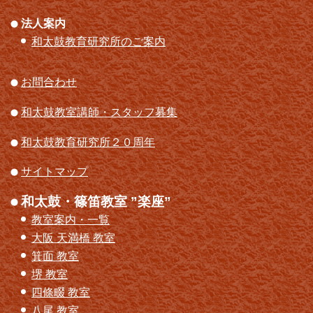
法人案内
和太鼓教育研究所のご案内
お問合わせ
和太鼓教室講師
・
スタッフ募集
和太鼓教育研究所２０周年
サイトマップ
和太鼓・篠笛教室 ”楽座”
教室案内・一覧
大阪 天満橋 教室
箕面 教室
堺 教室
四條畷 教室
八尾 教室