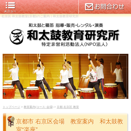
右京区 和太鼓教室(京都)のご案内｜和太鼓教育研究所
トップページ
>
教室案内(コース･会場)
>
京都 右京区 教室
京都市 右京区会場 教室案内 和太鼓教
室“楽座”